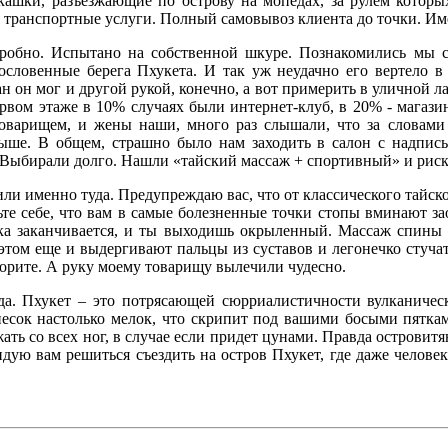
кашки, разъезжающие по острову на мопедах, за рулем которых
 транспортные услуги. Полный самовывоз клиента до точки. Име
дробно. Испытано на собственной шкуре. Познакомились мы с 
ловенные берега Пхукета. И так уж неудачно его вертело в 
н он мог и другой рукой, конечно, а вот примерить в уличной л
рвом этаже в 10% случаях были интернет-клуб, в 20% - магаз
товарищем, и жены наши, много раз слышали, что за словами 
ыше. В общем, страшно было нам заходить в салон с надпись
 ? Выбирали долго. Нашли «тайский массаж + спортивный» и рис
дили именно туда. Предупреждаю вас, что от классического тайс
те себе, что вам в самые болезненные точки стопы вминают за
тка заканчивается, и ты выходишь окрыленный. Массаж спины м
 этом еще и выдергивают пальцы из суставов и легонечко сту
ворите. А руку моему товарищу вылечили чудесно.
ода. Пхукет – это потрясающей сюрриалистичности вулканическ
есок настолько мелок, что скрипит под вашими босыми пятками
ть со всех ног, в случае если придет цунами. Правда островитяне,
ую вам решиться съездить на остров Пхукет, где даже человек 