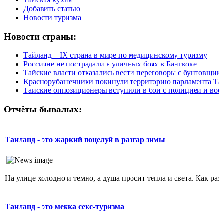
Добавить статью
Новости туризма
Новости страны:
Тайланд – IX страна в мире по медицинскому туризму
Россияне не пострадали в уличных боях в Бангкоке
Тайские власти отказались вести переговоры с бунтовщи
Краснорубашечники покинули территорию парламента Т
Тайские оппозиционеры вступили в бой с полицией и в
Отчёты бывалых:
Таиланд - это жаркий поцелуй в разгар зимы
На улице холодно и темно, а душа просит тепла и света. Как раз
Таиланд - это мекка секс-туризма