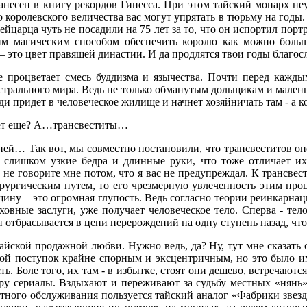
анесен в книгу рекордов Гинесса. При этом тайский монарх н
о королевского величества вас могут упрятать в тюрьму на годы.
йцарца чуть не посадили на 75 лет за то, что он испортил порт
тим магическим способом обеспечить королю как можно больш
– это цвет правящей династии. И да продлятся твои годы благ
процветает смесь буддизма и язычества. Почти перед кажды
стрального мира. Ведь не только обманутым дольщикам и мален
яди придет в человеческое жилище и начнет хозяйничать там - а
укет еще? А…трансвеститы…
ней… Так вот, мы совместно постановили, что трансвеститов о
х слишком узкие бедра и длинные руки, что тоже отличает и
е говорите мне потом, что я вас не предупреждал. К трансвест
ирургическим путем, то его чрезмерную увлеченность этим про
ну – это огромная глупость. Ведь согласно теории реинкарнаци
ховные заслуги, уже получает человеческое тело. Сперва - т
 отбрасывается в цепи перерождений на одну ступень назад, что 
тайской продажной любви. Нужно ведь, да? Ну, тут мне сказать о
ой поступок крайне спорным и эксцентричным, но это было им
ь. Боле того, их там - в избытке, стоят они дешево, встречают
ру сериалы. Вздыхают и переживают за судьбу местных «нянь»,
ного обслуживания пользуется тайский аналог «Фабрики звезд».