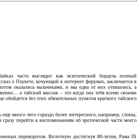
байках часто выглядит как экзотический бордель полный
ссказ о Пхукете, кочующий в интернет форумах, заключается в
потом оказались мальчиками, и мы едва от них отвязались, а
венно… а тайский массаж – это когда она тебя всеми своими
нде обойдется без этих обязательных пунктов краткого тайского
ь еще много чего гораздо более интересного, например, слоны,
ы сразу перейти к воспоминаниям об эротической части моего
военных переворотов. Вплотную достигнув 80-летия, Рама IX