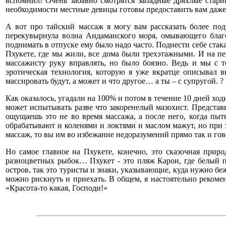
вспомнил! Очень забавно смотрятся западные дряхлые стари
необходимости местные девицы готовы предоставить вам даже
А вот про тайский массаж я могу вам рассказать более по
перекувырнула волна Андаманского моря, омывающего благос
поднимать в отпуске ему было надо часто. Поднести себе стака
Пхукете, где мы жили, все дома были трехэтажными. И на пе
массажисту руку вправлять, но было боязно. Ведь и мы с 
эротическая технология, которую я уже вкратце описывал в
массировать будут, а может и что другое… а ты – с супругой.
Как оказалось, угадали на 100% и потом в течение 10 дней хо
может испытывать разве что закоренелый мазохист. Представь
ощущаешь это не во время массажа, а после него, когда пы
обрабатывают и коленями и локтями и маслом мажут, но при
массаж, то вы им во избежание недоразумений прямо так и го
Но самое главное на Пхукете, конечно, это сказочная прир
разноцветных рыбок… Пхукет - это пляж Карон, где белый п
остров, так это туристы и знаки, указывающие, куда нужно бежа
можно рискнуть и приехать. В общем, я настоятельно рекоменд
«Красота-то какая, Господи!»