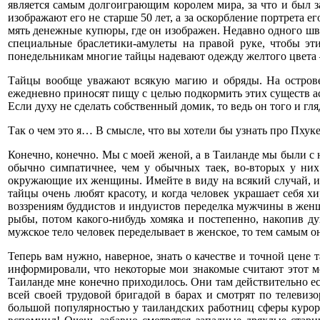
является самым долгоиграющим королем мира, за что и был з
изображают его не старше 50 лет, а за оскорбление портрета ег
мять денежные купюры, где он изображен. Недавно одного шве
специальные браслетики-амулеты на правой руке, чтобы э
понедельникам многие тайцы надевают одежду желтого цвета 
Тайцы вообще уважают всякую магию и обряды. На острове 
ежедневно приносят пищу с целью подкормить этих существ а
Если духу не сделать собственный домик, то ведь он того и гл
Так о чем это я… В смысле, что вы хотели бы узнать про Пх
Конечно, конечно. Мы с моей женой, а в Таиланде мы были с 
обычно симпатичнее, чем у обычных таек, во-вторых у ни
окружающие их женщины. Имейте в виду на всякий случай, и н
тайцы очень любят красоту, и когда человек украшает себя х
воззрениям буддистов и индуистов переделка мужчины в женщи
рыбы, потом какого-нибудь хомяка и постепенно, накопив ду
мужское тело человек переделывает в женское, то тем самым он
Теперь вам нужно, наверное, знать о качестве и точной цене 
информировали, что некоторые мои знакомые считают этот м
Таиланде мне конечно приходилось. Они там действительно ест
всей своей трудовой бригадой в барах и смотрят по телевизо
большой популярностью у таиландских работниц сферы курорт