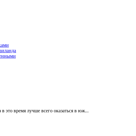
ками
аиланда
оенными
 в это время лучше всего оказаться в юж...