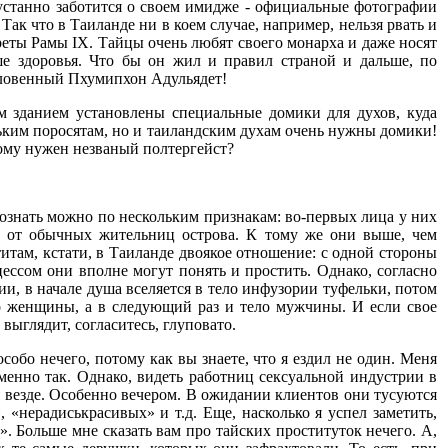
еустанно заботится о своем имидже - официальные фотографии
 Так что в Таиланде ни в коем случае, например, нельзя рвать и
реты Рамы IX. Тайцы очень любят своего монарха и даже носят
е здоровья. Что бы он жил и правил страной и дальше, по
ословенный Пхумипхон Адульядет!
м зданием установлены специальные домики для духов, куда
ьким поросятам, но и таиландским духам очень нужны домики!
 кому нужен незваный полтергейст?
познать можно по нескольким признакам: во-первых лица у них
х от обычных жительниц острова. К тому же они выше, чем
итам, кстати, в Таиланде двоякое отношение: с одной стороны
цессом они вполне могут понять и простить. Однако, согласно
и, в начале душа вселяется в тело инфузории туфельки, потом
ело женщины, а в следующий раз и тело мужчины. И если свое
выглядит, согласитесь, глуповато.
собо нечего, потому как вы знаете, что я ездил не один. Меня
енно так. Однако, видеть работниц сексуальной индустрии в
ся везде. Особенно вечером. В ожидании клиентов они тусуются
 «нерадиськрасивых» и т.д. Еще, насколько я успел заметить,
 Больше мне сказать вам про тайских проституток нечего. А,