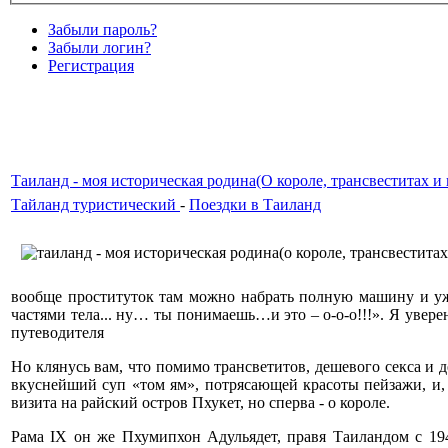
Забыли пароль?
Забыли логин?
Регистрация
Таиланд - моя историческая родина(О короле, трансвеститах и
Тайланд туристический
-
Поездки в Таиланд
вообще проституток там можно набрать полную машину и уже
частями тела... ну… ты понимаешь…и это – о-о-о!!!». Я уверен
путеводителя
Но клянусь вам, что помимо трансветитов, дешевого секса и д
вкуснейший суп «том ям», потрясающей красоты пейзажи, и, 
визита на райский остров Пхукет, но сперва - о короле.
Рама IX он же Пхумипхон Адульядет, правя Таиландом с 194