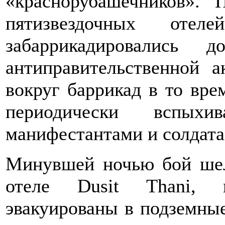
«краснорубашечников». 
пятизвездочных оте
забаррикадировались 
антиправительственной а
вокруг баррикад в то вре
периодически вспыхи
манифестантами и солдата
Минувшей ночью бой шел
отеле Dusit Thani, 
эвакуированы в подземны