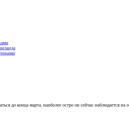
ками
аиланда
оенными
ься до конца марта, наиболее остро он сейчас наблюдается на о