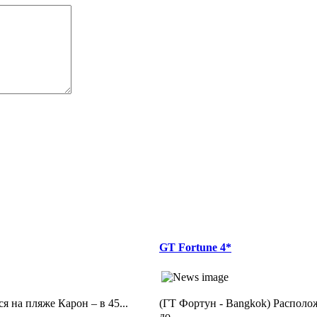
GT Fortune 4*
ся на пляже Карон – в 45...
(ГТ Фортун - Bangkok) Располож
до...