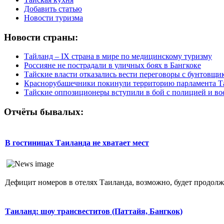
Добавить статью
Новости туризма
Новости страны:
Тайланд – IX страна в мире по медицинскому туризму
Россияне не пострадали в уличных боях в Бангкоке
Тайские власти отказались вести переговоры с бунтовщи
Краснорубашечники покинули территорию парламента Т
Тайские оппозиционеры вступили в бой с полицией и в
Отчёты бывалых:
В гостиницах Таиланда не хватает мест
Дефицит номеров в отелях Таиланда, возможно, будет продолжат
Таиланд: шоу трансвеститов (Паттайя, Бангкок)