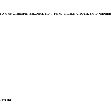
 я не слышала: выходят, мол, тетко-дядьки строем, вяло марширу
го на...