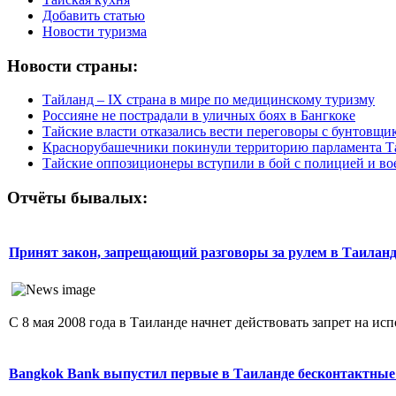
Добавить статью
Новости туризма
Новости страны:
Тайланд – IX страна в мире по медицинскому туризму
Россияне не пострадали в уличных боях в Бангкоке
Тайские власти отказались вести переговоры с бунтовщи
Краснорубашечники покинули территорию парламента Т
Тайские оппозиционеры вступили в бой с полицией и в
Отчёты бывалых:
Принят закон, запрещающий разговоры за рулем в Таиланд
С 8 мая 2008 года в Таиланде начнет действовать запрет на ис
Bangkok Bank выпустил первые в Таиланде бесконтактные