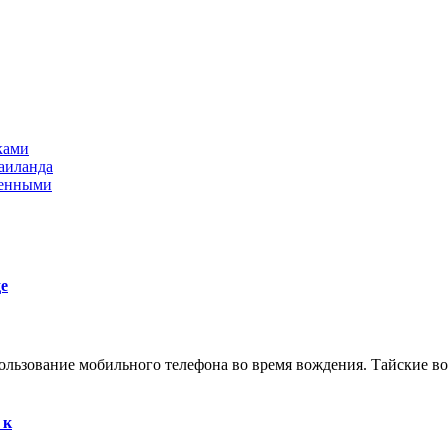
ками
аиланда
оенными
е
пользование мобильного телефона во время вождения. Тайские во
 к