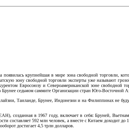
да появилась крупнейшая в мире зона свободной торговли, ко
тскую зону свободной торговли эксперты уже называют грозо
курентом Евросоюзу и Североамериканской зоне свободной то
в Брунее седьмом саммите Организации стран Юго-Восточной А
алайзии, Таиланде, Брунее, Индонезии и на Филиппинах не будут
Н), созданная в 1967 году, включает в себя: Бруней, Вьетна
ти составляет 592 млн человек, а вместе с Китаем доходит до 1
ооборот достигает 4,5 трлн долларов.