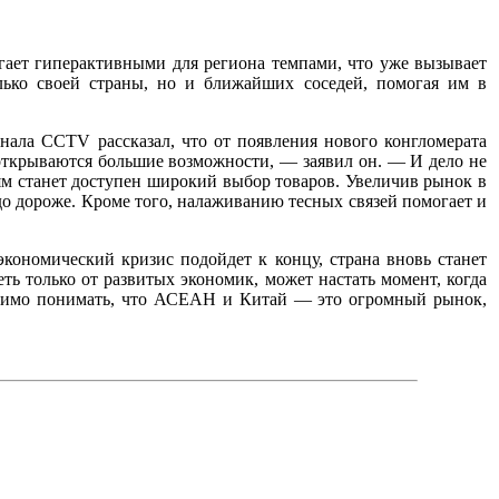
ает гиперактивными для региона темпами, что уже вызывает
лько своей страны, но и ближайших соседей, помогая им в
нала CCTV рассказал, что от появления нового конгломерата
 открываются большие возможности, — заявил он. — И дело не
лям станет доступен широкий выбор товаров. Увеличив рынок в
до дороже. Кроме того, налаживанию тесных связей помогает и
кономический кризис подойдет к концу, страна вновь станет
ь только от развитых экономик, может настать момент, когда
ходимо понимать, что АСЕАН и Китай — это огромный рынок,