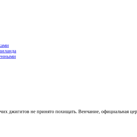
ками
аиланда
оенными
ячих джигитов не принято похищать. Венчание, официальная цере