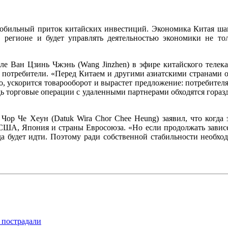
бильный приток китайских инвестиций. Экономика Китая шаг
 регионе и будет управлять деятельностью экономики не то
 Ван Цзинь Чжэнь (Wang Jinzhen) в эфире китайского телека
и потребители. «Перед Китаем и другими азиатскими странами
о, ускорится товарооборот и вырастет предложение: потребите
дь торговые операции с удаленными партнерами обходятся гораз
ор Че Хеун (Datuk Wira Chor Chee Heung) заявил, что когда э
ША, Япония и страны Евросоюза. «Но если продолжать зависет
уда будет идти. Поэтому ради собственной стабильности необ
 пострадали