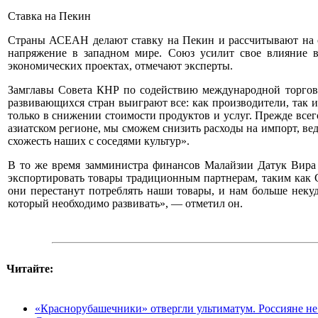
Ставка на Пекин
Страны АСЕАН делают ставку на Пекин и рассчитывают на о
напряжение в западном мире. Союз усилит свое влияние в
экономических проектах, отмечают эксперты.
Замглавы Совета КНР по содействию международной торговле
развивающихся стран выиграют все: как производители, так 
только в снижении стоимости продуктов и услуг. Прежде всег
азиатском регионе, мы сможем снизить расходы на импорт, ве
схожесть наших с соседями культур».
В то же время замминистра финансов Малайзии Датук Вира Ч
экспортировать товары традиционным партнерам, таким как С
они перестанут потреблять наши товары, и нам больше нек
который необходимо развивать», — отметил он.
Читайте:
«Краснорубашечники» отвергли ультиматум. Россияне не