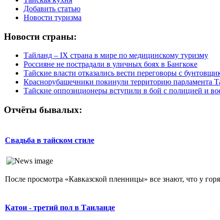
Добавить статью
Новости туризма
Новости страны:
Тайланд – IX страна в мире по медицинскому туризму
Россияне не пострадали в уличных боях в Бангкоке
Тайские власти отказались вести переговоры с бунтовщи
Краснорубашечники покинули территорию парламента Т
Тайские оппозиционеры вступили в бой с полицией и в
Отчёты бывалых:
Свадьба в тайском стиле
После просмотра «Кавказской пленницы» все знают, что у гор
Катои - третий пол в Таиланде