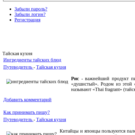
Забыли пароль?
Забыли логин?
Регистрация
Тайская кухня
Ингредиенты тайских блюд
Путеводитель
-
Тайская кухня
Рис
- важнейший продукт пит
«душистый». Родом из этой 
называют «Thai fragrant» (тайс
Добавить комментарий
Как принимать пищу?
Путеводитель
-
Тайская кухня
Китайцы и японцы пользуются палоч