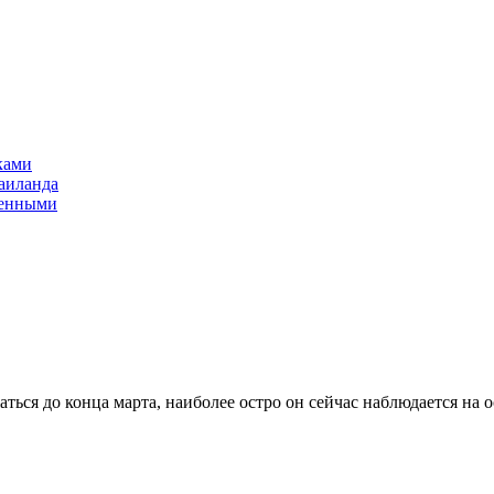
ками
аиланда
оенными
ься до конца марта, наиболее остро он сейчас наблюдается на о