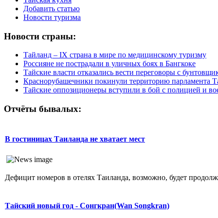
Добавить статью
Новости туризма
Новости страны:
Тайланд – IX страна в мире по медицинскому туризму
Россияне не пострадали в уличных боях в Бангкоке
Тайские власти отказались вести переговоры с бунтовщи
Краснорубашечники покинули территорию парламента Т
Тайские оппозиционеры вступили в бой с полицией и в
Отчёты бывалых:
В гостиницах Таиланда не хватает мест
Дефицит номеров в отелях Таиланда, возможно, будет продолжат
Тайский новый год - Сонгкран(Wan Songkran)