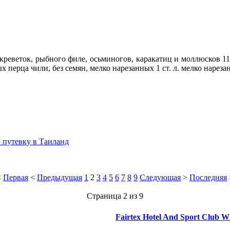
 креветок, рыбного филе, осьминогов, каракатиц и моллюсков 1
х перца чили, без семян, мелко нарезанных 1 cт. л. мелко нарез
 путевку в Таиланд
<
Первая
<
Предыдущая
1
2
3
4
5
6
7
8
9
Следующая
>
Последняя
Страница 2 из 9
Fairtex Hotel And Sport Club W