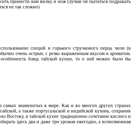
осить принести вам вилку и нож (лучше не пытаться подражать
ться не так сложно)
спользование специй и горького стручкового перца чили (в
 обычно очень острые, с резко выраженным вкусом и ароматом.
 особенность блюд тайской кухни, то о ней можно было бы
из самых знаменитых в мире. Как и во многих других странах
айской, а также португальской и индийской кухонь, сохранив
нно Востоку, в тайской кухне традиционно сочетание кислого и
обирать здесь два и даже три урожая ежегодно, а всевозможная