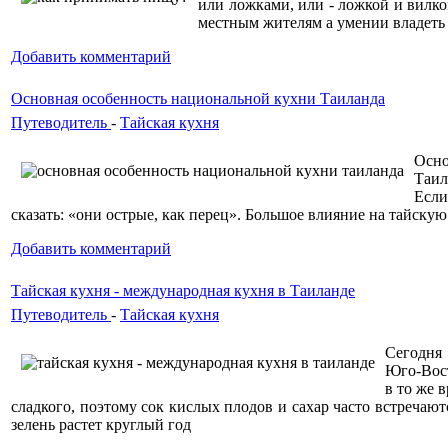
или ложками, или - ложкой и вилко
местным жителям а умении владеть п
Добавить комментарий
Основная особенность национальной кухни Таиланда
Путеводитель
-
Тайская кухня
Осно
Таил
Если
сказать: «они острые, как перец». Большое влияние на тайску
Добавить комментарий
Тайская кухня - международная кухня в Таиланде
Путеводитель
-
Тайская кухня
Сегодня 
Юго-Вост
в то же 
сладкого, поэтому сок кислых плодов и сахар часто встречают
зелень растет круглый год