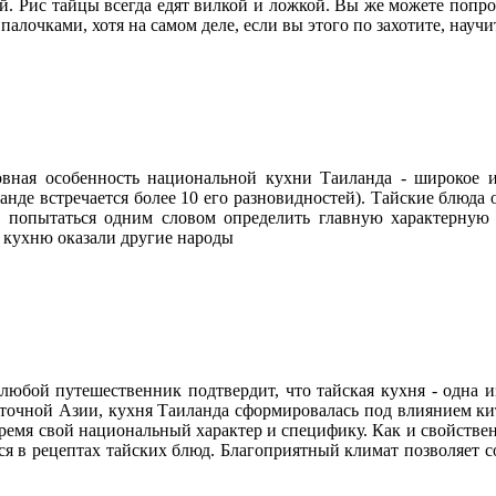
й. Рис тайцы всегда едят вилкой и ложкой. Вы же можете попр
алочками, хотя на самом деле, если вы этого по захотите, научи
вная особенность национальной кухни Таиланда - широкое и
анде встречается более 10 его разновидностей). Тайские блюда
 попытаться одним словом определить главную характерную
ю кухню оказали другие народы
любой путешественник подтвердит, что тайская кухня - одна 
очной Азии, кухня Таиланда сформировалась под влиянием кит
время свой национальный характер и специфику. Как и свойстве
ся в рецептах тайских блюд. Благоприятный климат позволяет с