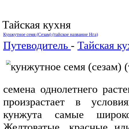
Тайская кухня
Кунжутное семя (Сезам) (тайское название Нга)
Путеводитель
-
Тайская ку
семена однолетнего расте
произрастает в услови
кунжута самые широко
Желтоватые, красные ил